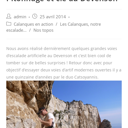
Post
Post
admin
25 avril 2014
author:
published:
Post
Calanques en action
/
Les Calanques, notre
category:
escalade...
/
Nos topos
Nous avons réalisé dernièrement quelques grandes voies
d’escalade artificielle au Devenson et c’est bien cool de
tomber sur de belles surprises ! Retour donc avec pour
objectif d’essayer deux voies d’artif modernes ouvertes il y a
une quinzaine d’années par le duo Catsoyannis.