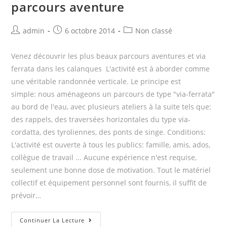
parcours aventure
Post
Post
Post
admin
6 octobre 2014
Non classé
author:
published:
category:
Venez découvrir les plus beaux parcours aventures et via
ferrata dans les calanques L'activité est à aborder comme
une véritable randonnée verticale. Le principe est
simple: nous aménageons un parcours de type "via-ferrata"
au bord de l'eau, avec plusieurs ateliers à la suite tels que:
des rappels, des traversées horizontales du type via-
cordatta, des tyroliennes, des ponts de singe. Conditions:
L'activité est ouverte à tous les publics: famille, amis, ados,
collègue de travail ... Aucune expérience n'est requise,
seulement une bonne dose de motivation. Tout le matériel
collectif et équipement personnel sont fournis, il suffit de
prévoir…
Via
Continuer La Lecture