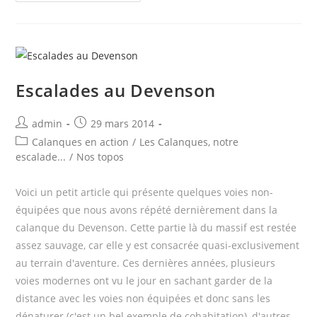
ferrata
dans
les
calanques
et
Escalades au Devenson
parcours
aventure
Post
Post
admin
29 mars 2014
author:
published:
Post
Calanques en action
/
Les Calanques, notre
category:
escalade...
/
Nos topos
Voici un petit article qui présente quelques voies non-
équipées que nous avons répété dernièrement dans la
calanque du Devenson. Cette partie là du massif est restée
assez sauvage, car elle y est consacrée quasi-exclusivement
au terrain d'aventure. Ces dernières années, plusieurs
voies modernes ont vu le jour en sachant garder de la
distance avec les voies non équipées et donc sans les
dénaturer (c'est un bel exemple de cohabitation), d'autres