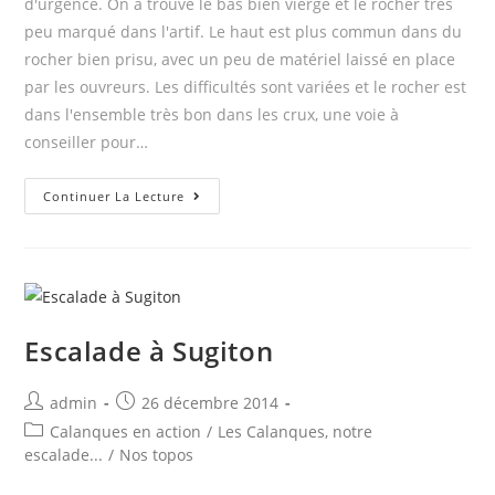
d'urgence. On a trouvé le bas bien vierge et le rocher très
peu marqué dans l'artif. Le haut est plus commun dans du
rocher bien prisu, avec un peu de matériel laissé en place
par les ouvreurs. Les difficultés sont variées et le rocher est
dans l'ensemble très bon dans les crux, une voie à
conseiller pour…
Grandes
Continuer La Lecture
Voies
au
Devenson
Escalade à Sugiton
Post
Post
admin
26 décembre 2014
author:
published:
Post
Calanques en action
/
Les Calanques, notre
category:
escalade...
/
Nos topos