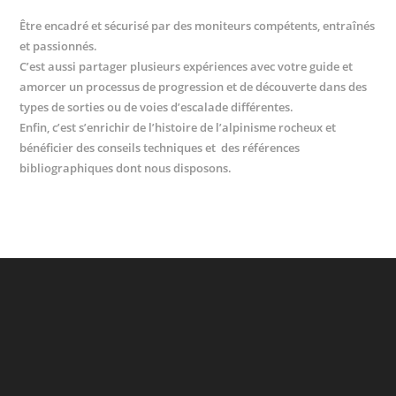
Être encadré et sécurisé par des moniteurs compétents, entraînés
et passionnés.
C’est aussi partager plusieurs expériences avec votre guide et
amorcer un processus de progression et de découverte dans des
types de sorties ou de voies d’escalade différentes.
Enfin, c’est s’enrichir de l’histoire de l’alpinisme rocheux et
bénéficier des conseils techniques et des références
bibliographiques dont nous disposons.