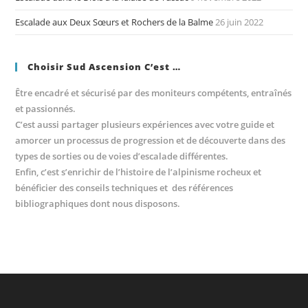
Escalade aux Deux Sœurs et Rochers de la Balme
26 juin 2022
Choisir Sud Ascension C’est …
Être encadré et sécurisé par des moniteurs compétents, entraînés
et passionnés.
C’est aussi partager plusieurs expériences avec votre guide et
amorcer un processus de progression et de découverte dans des
types de sorties ou de voies d’escalade différentes.
Enfin, c’est s’enrichir de l’histoire de l’alpinisme rocheux et
bénéficier des conseils techniques et des références
bibliographiques dont nous disposons.