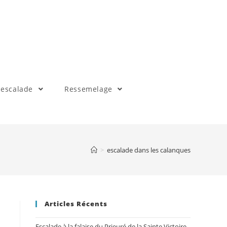
 escalade
Ressemelage
>
escalade dans les calanques
Articles Récents
Escalade à la falaise du Prieuré de la Sainte Victoire