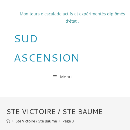
Skip
to
Moniteurs d'escalade actifs et expérimentés diplômés
content
d'état .
SUD
ASCENSION
Menu
STE VICTOIRE / STE BAUME
>
Ste Victoire / Ste Baume
>
Page 3