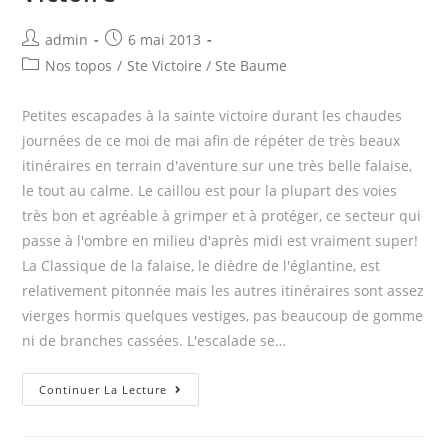
Post
Post
admin
6 mai 2013
author:
published:
Post
Nos topos
/
Ste Victoire / Ste Baume
category:
Petites escapades à la sainte victoire durant les chaudes
journées de ce moi de mai afin de répéter de très beaux
itinéraires en terrain d'aventure sur une très belle falaise,
le tout au calme. Le caillou est pour la plupart des voies
très bon et agréable à grimper et à protéger, ce secteur qui
passe à l'ombre en milieu d'après midi est vraiment super!
La Classique de la falaise, le dièdre de l'églantine, est
relativement pitonnée mais les autres itinéraires sont assez
vierges hormis quelques vestiges, pas beaucoup de gomme
ni de branches cassées. L'escalade se…
Le
Continuer La Lecture
Baou
des