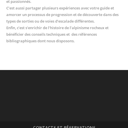
et passionnés.
C’est aussi partager plusieurs expériences avec votre guide et
amorcer un processus de progression et de découverte dans des
types de sorties ou de voies d’escalade différentes.
Enfin, c’est s’enrichir de l’histoire de l’alpinisme rocheux et
bénéficier des conseils techniques et des références
bibliographiques dont nous disposons.
CONTACTS ET RÉSERVATIONS